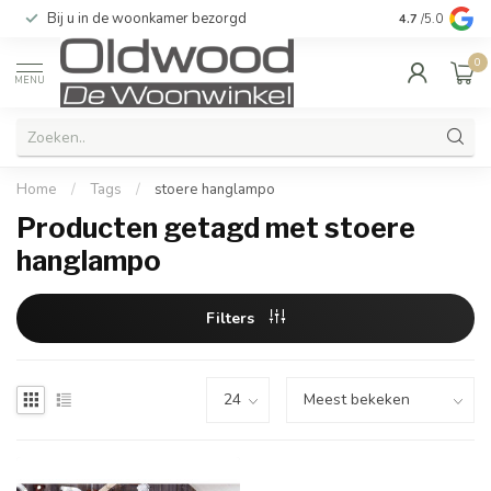
Bij u in de woonkamer bezorgd
Kwaliteit & u
4.7
/5.0
0
MENU
Home
/
Tags
/
stoere hanglampo
Producten getagd met stoere
hanglampo
Filters