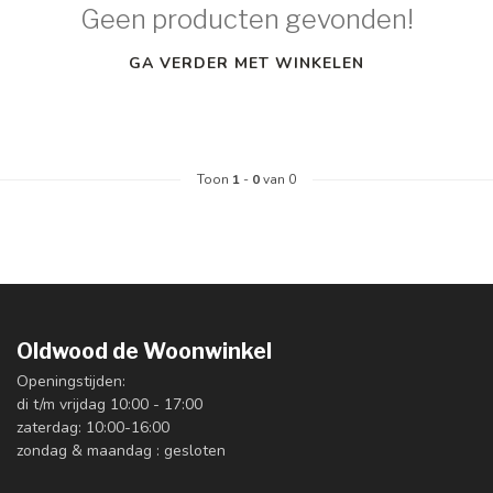
Geen producten gevonden!
GA VERDER MET WINKELEN
Toon
1
-
0
van 0
Oldwood de Woonwinkel
Openingstijden:
di t/m vrijdag 10:00 - 17:00
zaterdag: 10:00-16:00
zondag & maandag : gesloten