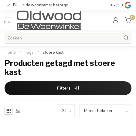
Bij u in de woonkamer bezorgd
Kwaliteit & u
4.7
/5.0
0
MENU
Home
/
Tags
/
stoere kast
Producten getagd met stoere
kast
Filters