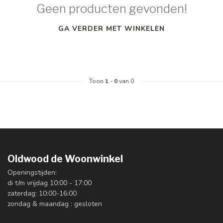
Geen producten gevonden!
GA VERDER MET WINKELEN
Toon
1
-
0
van 0
Oldwood de Woonwinkel
Openingstijden:
di t/m vrijdag 10:00 - 17:00
zaterdag: 10:00-16:00
zondag & maandag : gesloten