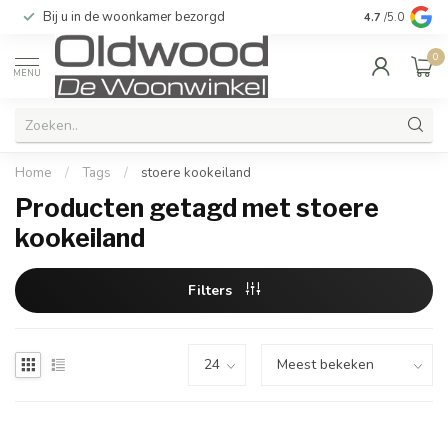
Bij u in de woonkamer bezorgd
Kwaliteit & u
4.7
/5.0
0
MENU
Home
/
Tags
/
stoere kookeiland
Producten getagd met stoere
kookeiland
Filters