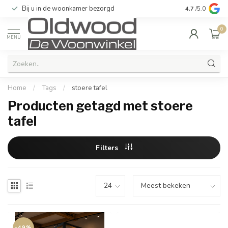
Bij u in de woonkamer bezorgd
Kwaliteit & u
4.7
/5.0
0
MENU
Home
/
Tags
/
stoere tafel
Producten getagd met stoere
tafel
Filters
-49%