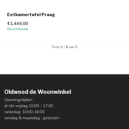
Eetkamertafel Praag
€1.449,00
Beschikbaar
Toon
1
-
5
van 5
Oldwood de Woonwinkel
Openingstijden:
di t/m vrijdag 10:00 - 17:00
zaterdag: 10:00-16:00
zondag & maandag : gesloten