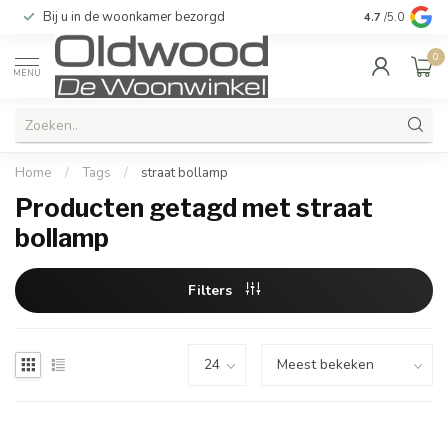
Bij u in de woonkamer bezorgd
Kwaliteit & u
4.7
/5.0
0
MENU
Home
/
Tags
/
straat bollamp
Producten getagd met straat
bollamp
Filters