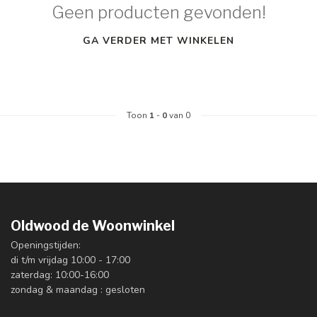
Geen producten gevonden!
GA VERDER MET WINKELEN
Toon
1
-
0
van 0
Oldwood de Woonwinkel
Openingstijden:
di t/m vrijdag 10:00 - 17:00
zaterdag: 10:00-16:00
zondag & maandag : gesloten