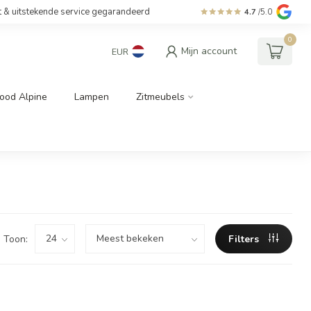
t & uitstekende service gegarandeerd
4.7
/5.0
0
Mijn account
EUR
ood Alpine
Lampen
Zitmeubels
Toon:
Filters