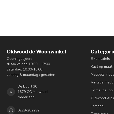
Oldwood de Woonwinkel
Categori
Openingstijden:
Eiken tafels
di t/m vrijdag 10:00 - 17:00
Kast op maat
zaterdag: 10:00-16:00
Meubels indus
zondag & maandag : gesloten
Vintage meub
De Buurt 30
Tv meubel op
1679 GG Midwoud
Nederland
Oldwood Alpi
Lampen
0229-202292
Zitmeubels