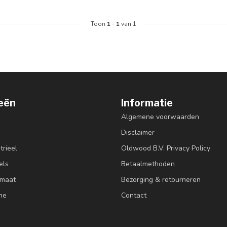
Toon
1
-
1
van 1
eën
Informatie
Algemene voorwaarden
Disclaimer
trieel
Oldwood B.V. Privacy Policy
els
Betaalmethoden
 maat
Bezorging & retourneren
ne
Contact