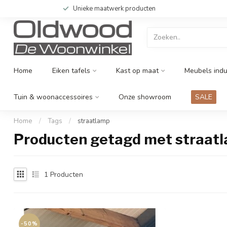
Unieke maatwerk producten
Home
Eiken tafels
Kast op maat
Meubels indu
Tuin & woonaccessoires
Onze showroom
SALE
Home
/
Tags
/
straatlamp
Producten getagd met straat
1
Producten
-50%