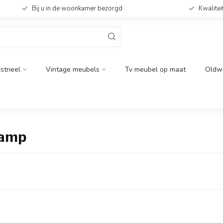
Bij u in de woonkamer bezorgd
Kwalitei
strieel
Vintage meubels
Tv meubel op maat
Oldw
lamp