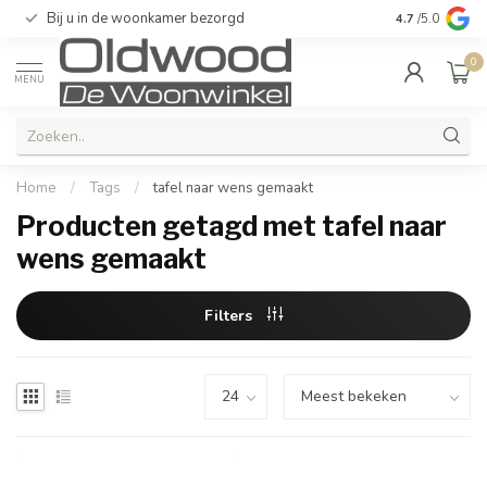
Bij u in de woonkamer bezorgd
Kwaliteit & u
4.7
/5.0
0
MENU
Home
/
Tags
/
tafel naar wens gemaakt
Producten getagd met tafel naar
wens gemaakt
Filters