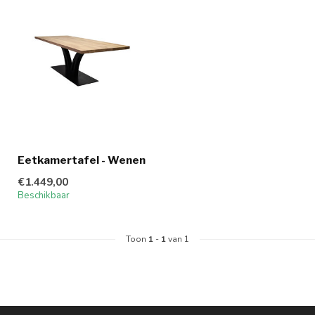
Eetkamertafel - Wenen
€1.449,00
Beschikbaar
Toon
1
-
1
van 1