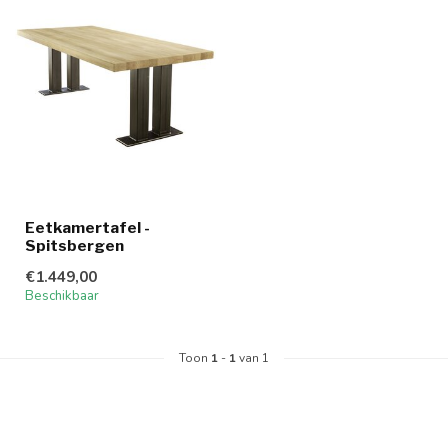
Eetkamertafel -
Spitsbergen
€1.449,00
Beschikbaar
Toon
1
-
1
van 1