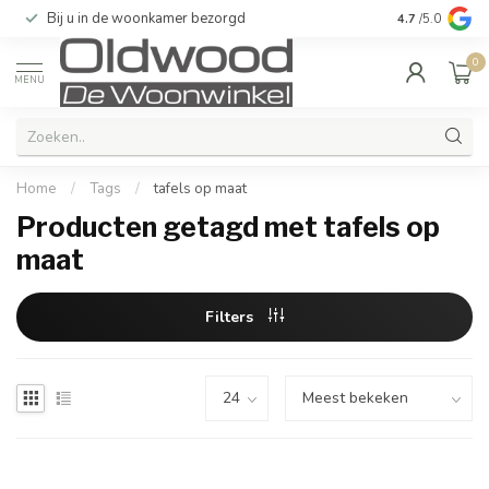
Bij u in de woonkamer bezorgd
Kwaliteit & u
4.7
/5.0
0
MENU
Home
/
Tags
/
tafels op maat
Producten getagd met tafels op
maat
Filters