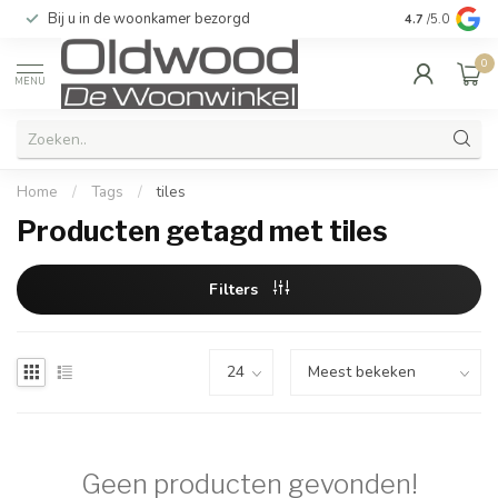
Bij u in de woonkamer bezorgd
Kwaliteit & u
4.7
/5.0
0
MENU
Home
/
Tags
/
tiles
Producten getagd met tiles
Filters
Geen producten gevonden!