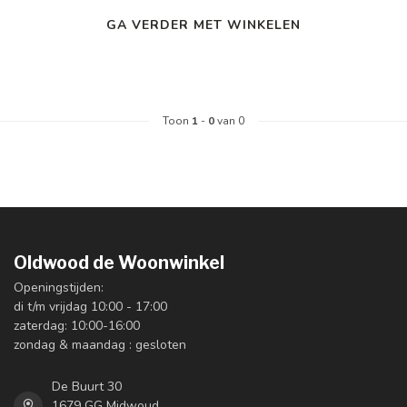
GA VERDER MET WINKELEN
Toon
1
-
0
van 0
Oldwood de Woonwinkel
Openingstijden:
di t/m vrijdag 10:00 - 17:00
zaterdag: 10:00-16:00
zondag & maandag : gesloten
De Buurt 30
1679 GG Midwoud