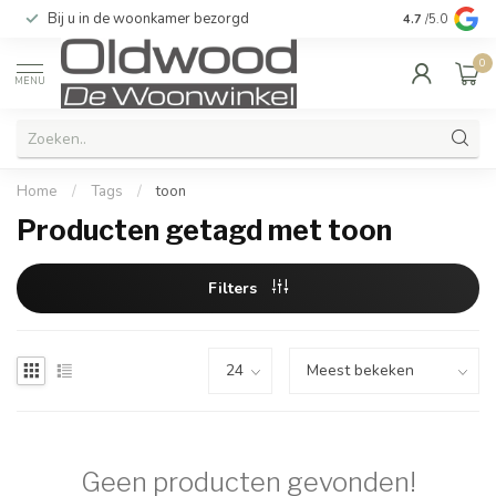
Bij u in de woonkamer bezorgd
Kwaliteit & u
4.7
/5.0
0
MENU
Home
/
Tags
/
toon
Producten getagd met toon
Filters
Geen producten gevonden!