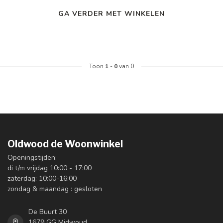
GA VERDER MET WINKELEN
Toon
1
-
0
van 0
Oldwood de Woonwinkel
Openingstijden:
di t/m vrijdag 10:00 - 17:00
zaterdag: 10:00-16:00
zondag & maandag : gesloten
De Buurt 30
1679 GG Midwoud