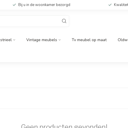
Bij u in de woonkamer bezorgd
Kwalitei
strieel
Vintage meubels
Tv meubel op maat
Oldw
Geen producten gevonden!