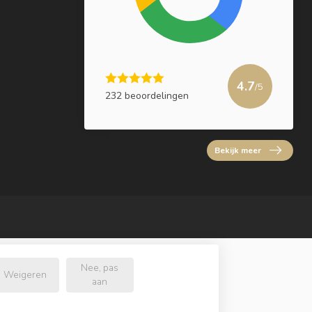
4.7
/5
232 beoordelingen
Bekijk meer
Nee, pas
Weigeren
aan
l