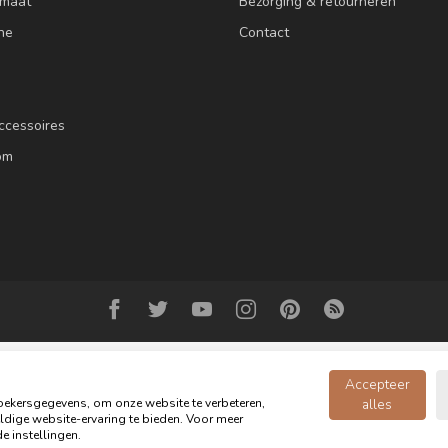
 maat
Bezorging & retourneren
ne
Contact
ccessoires
om
Accepteer
ekersgegevens, om onze website te verbeteren,
alles
dige website-ervaring te bieden. Voor meer
© Copyright 2026 Oldwood de Woonwinkel - Powered by
webshop-service.n
e instellingen.