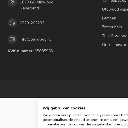
Tv meubel op
1679 GG Midwoud
Nederland
Oldwood Alpi
Lampen
0229-202292
Zitmeubels
Tuin & woona
info@oldwood.nl
Onze showro
KVK nummer:
65885953
Wij gebruiken cookies
We kunnen deze plaatsen voor analyse van onze bezo
gepersonaliseerde inhoud te tonen en om u een gewel
informatie over de cookies die we gebruiken opent u d