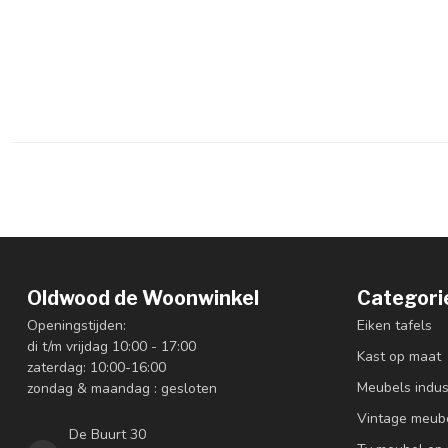
Oldwood de Woonwinkel
Categori
Openingstijden:
Eiken tafels
di t/m vrijdag 10:00 - 17:00
Kast op maat
zaterdag: 10:00-16:00
Meubels indus
zondag & maandag : gesloten
Vintage meub
De Buurt 30