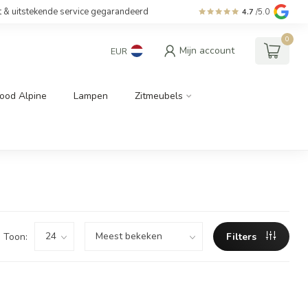
t & uitstekende service gegarandeerd
4.7
/5.0
0
Mijn account
EUR
ood Alpine
Lampen
Zitmeubels
Toon:
Filters