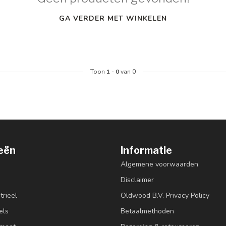
GA VERDER MET WINKELEN
Toon
1
-
0
van 0
eën
Informatie
Algemene voorwaarden
Disclaimer
trieel
Oldwood B.V. Privacy Policy
els
Betaalmethoden