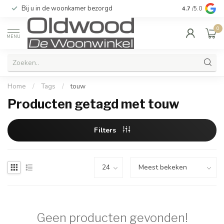
Bij u in de woonkamer bezorgd
Kwaliteit & u
4.7
/5.0
0
MENU
Home
/
Tags
/
touw
Producten getagd met touw
Filters
Geen producten gevonden!