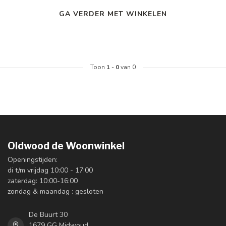
GA VERDER MET WINKELEN
Toon
1
-
0
van 0
Oldwood de Woonwinkel
Openingstijden:
di t/m vrijdag 10:00 - 17:00
zaterdag: 10:00-16:00
zondag & maandag : gesloten
De Buurt 30
1679 GG Midwoud