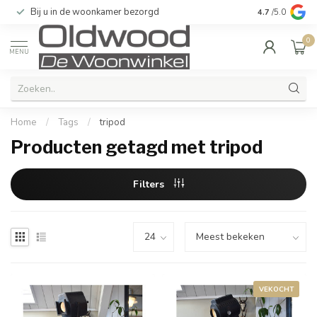
Bij u in de woonkamer bezorgd
Kwaliteit & u
4.7
/5.0
0
MENU
Home
/
Tags
/
tripod
Producten getagd met tripod
Filters
VEKOCHT