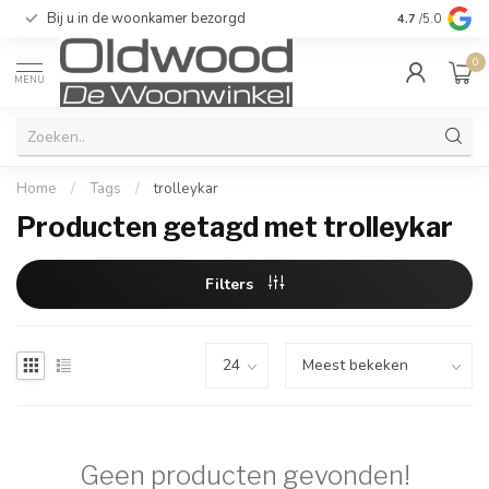
Bij u in de woonkamer bezorgd
Kwaliteit & u
4.7
/5.0
0
MENU
Home
/
Tags
/
trolleykar
Producten getagd met trolleykar
Filters
Geen producten gevonden!