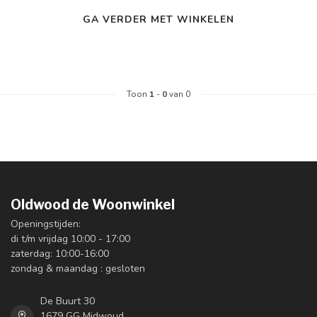
GA VERDER MET WINKELEN
Toon
1
-
0
van 0
Oldwood de Woonwinkel
Openingstijden:
di t/m vrijdag 10:00 - 17:00
zaterdag: 10:00-16:00
zondag & maandag : gesloten
De Buurt 30
1679 GG Midwoud