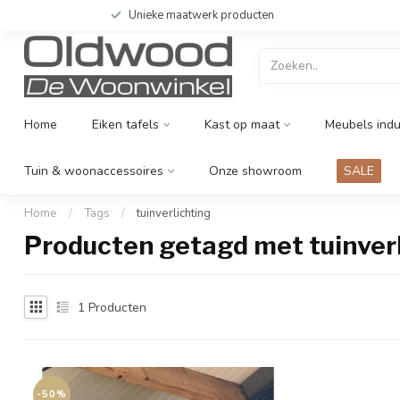
Unieke maatwerk producten
Home
Eiken tafels
Kast op maat
Meubels indu
Tuin & woonaccessoires
Onze showroom
SALE
Home
/
Tags
/
tuinverlichting
Producten getagd met tuinver
1
Producten
-50%