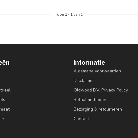
Toon
1
-
1
van 1
eën
Informatie
Algemene voorwaarden
Disclaimer
trieel
Oldwood B.V. Privacy Policy
els
Betaalmethoden
 maat
Bezorging & retourneren
ne
Contact