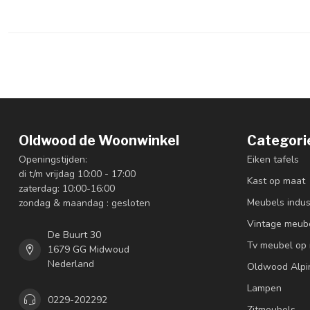
Oldwood de Woonwinkel
Categori
Openingstijden:
Eiken tafels
di t/m vrijdag 10:00 - 17:00
Kast op maat
zaterdag: 10:00-16:00
Meubels indus
zondag & maandag : gesloten
Vintage meub
De Buurt 30
Tv meubel op
1679 GG Midwoud
Nederland
Oldwood Alpi
Lampen
0229-202292
Zitmeubels