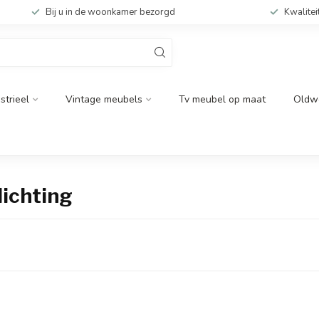
Bij u in de woonkamer bezorgd
Kwalitei
strieel
Vintage meubels
Tv meubel op maat
Oldw
lichting