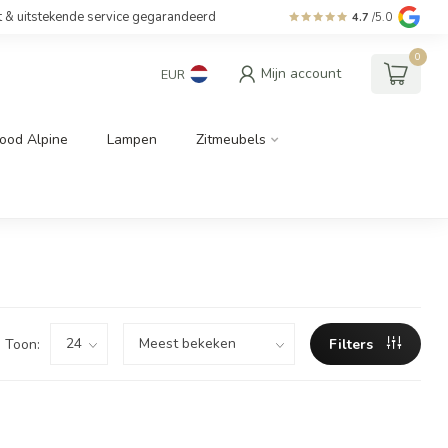
t & uitstekende service gegarandeerd
4.7
/5.0
0
Mijn account
EUR
ood Alpine
Lampen
Zitmeubels
Toon:
Filters