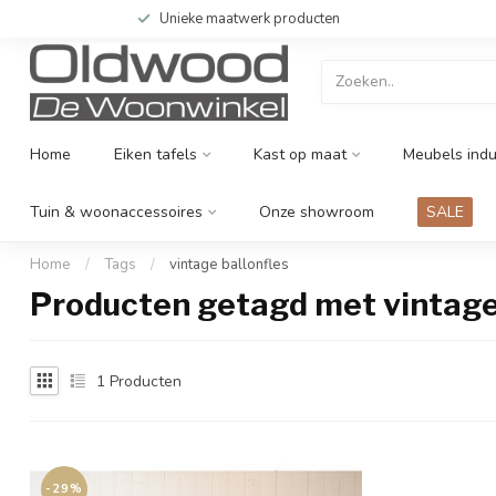
Unieke maatwerk producten
Home
Eiken tafels
Kast op maat
Meubels indu
Tuin & woonaccessoires
Onze showroom
SALE
Home
/
Tags
/
vintage ballonfles
Producten getagd met vintage 
1
Producten
-29%