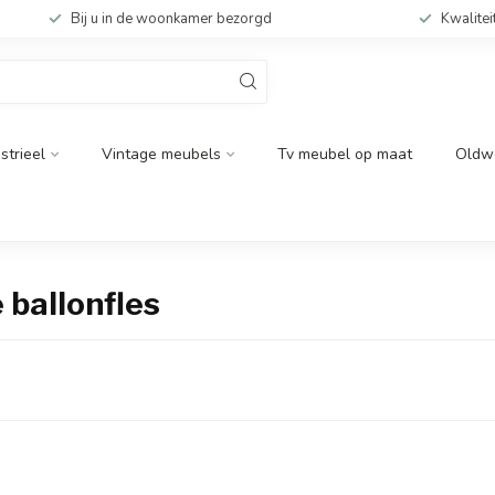
Bij u in de woonkamer bezorgd
Kwalitei
strieel
Vintage meubels
Tv meubel op maat
Oldw
ballonfles