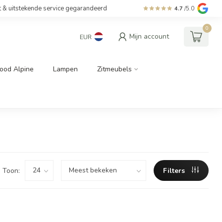
t & uitstekende service gegarandeerd
4.7
/5.0
0
Mijn account
EUR
ood Alpine
Lampen
Zitmeubels
Toon:
Filters