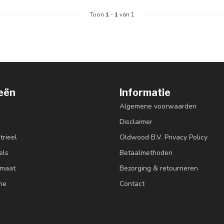
Toon
1
-
1
van 1
eën
Informatie
Algemene voorwaarden
Disclaimer
trieel
Oldwood B.V. Privacy Policy
els
Betaalmethoden
 maat
Bezorging & retourneren
ne
Contact