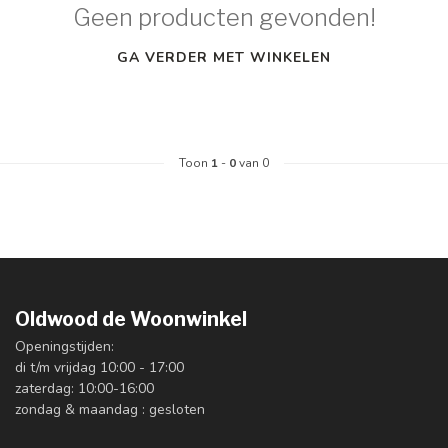
Geen producten gevonden!
GA VERDER MET WINKELEN
Toon
1
-
0
van 0
Oldwood de Woonwinkel
Openingstijden:
di t/m vrijdag 10:00 - 17:00
zaterdag: 10:00-16:00
zondag & maandag : gesloten