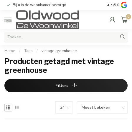
Bij u in de woonkamer bezorgd
Kwaliteit & u
4.7
/5.0
0
MENU
Home
/
Tags
/
vintage greenhouse
Producten getagd met vintage
greenhouse
Filters