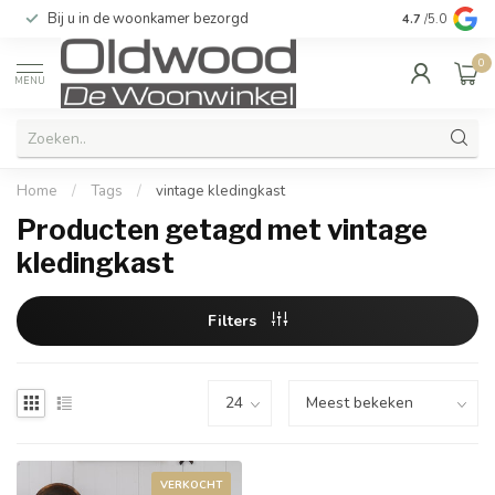
Bij u in de woonkamer bezorgd
Kwaliteit & u
4.7
/5.0
0
MENU
Home
/
Tags
/
vintage kledingkast
Producten getagd met vintage
kledingkast
Filters
VERKOCHT