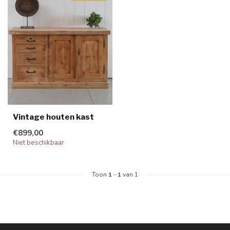
Vintage houten kast
€899,00
Niet beschikbaar
Toon
1
-
1
van 1