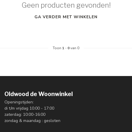
Geen producten gevonden!
GA VERDER MET WINKELEN
Toon
1
-
0
van 0
Oldwood de Woonwinkel
Openingstijden:
di t/m vrijdag 10:00 - 17:00
zaterdag: 10:00-16:00
zondag & maandag : gesloten