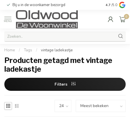
Bij u in de woonkamer bezorgd
Kwaliteit & u
4.7
/5.0
0
MENU
Home
/
Tags
/
vintage ladekastje
Producten getagd met vintage
ladekastje
Filters