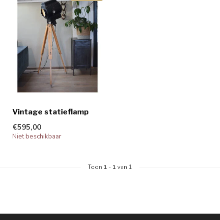
Vintage statieflamp
€595,00
Niet beschikbaar
Toon
1
-
1
van 1