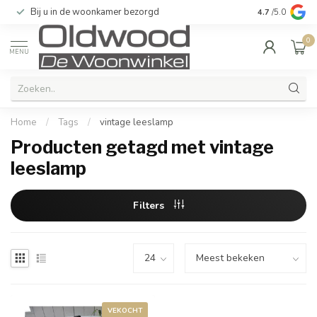
Bij u in de woonkamer bezorgd
Kwaliteit & u
4.7
/5.0
0
MENU
Home
/
Tags
/
vintage leeslamp
Producten getagd met vintage
leeslamp
Filters
VEKOCHT