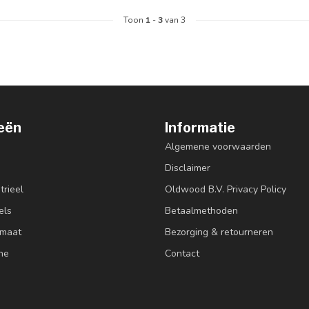
Toon
1
-
3
van 3
eën
Informatie
Algemene voorwaarden
Disclaimer
trieel
Oldwood B.V. Privacy Policy
els
Betaalmethoden
 maat
Bezorging & retourneren
ne
Contact