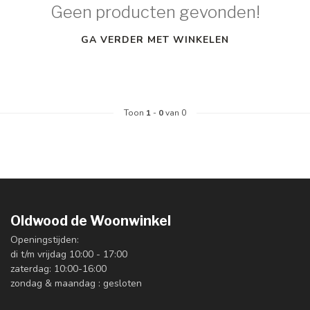
Geen producten gevonden!
GA VERDER MET WINKELEN
Toon
1
-
0
van 0
Oldwood de Woonwinkel
Openingstijden:
di t/m vrijdag 10:00 - 17:00
zaterdag: 10:00-16:00
zondag & maandag : gesloten