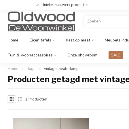
Unieke maatwerk producten
Home
Eiken tafels
Kast op maat
Meubels indu
Tuin & woonaccessoires
Onze showroom
SALE
Home
/
Tags
/
vintage theaterlamp
Producten getagd met vintag
1
Producten