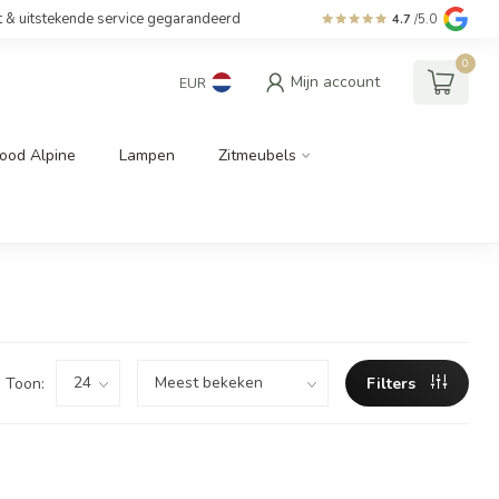
t & uitstekende service gegarandeerd
4.7
/5.0
0
Mijn account
EUR
ood Alpine
Lampen
Zitmeubels
Toon:
Filters