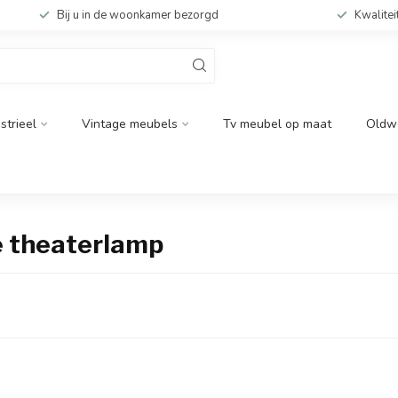
Bij u in de woonkamer bezorgd
Kwalitei
strieel
Vintage meubels
Tv meubel op maat
Oldw
e theaterlamp