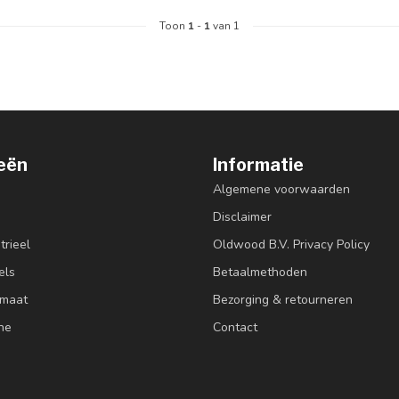
Toon
1
-
1
van 1
eën
Informatie
Algemene voorwaarden
Disclaimer
trieel
Oldwood B.V. Privacy Policy
els
Betaalmethoden
 maat
Bezorging & retourneren
ne
Contact