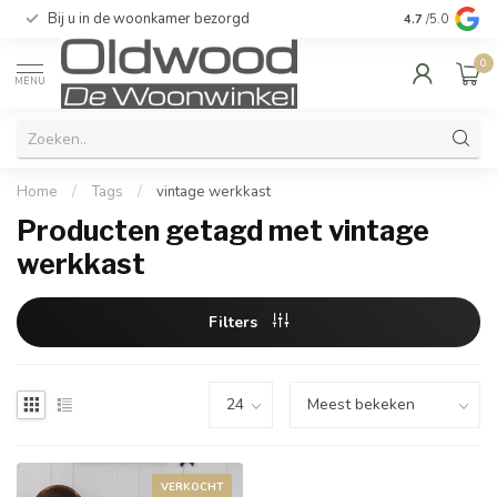
Bij u in de woonkamer bezorgd
Kwaliteit & u
4.7
/5.0
0
MENU
Home
/
Tags
/
vintage werkkast
Producten getagd met vintage
werkkast
Filters
VERKOCHT