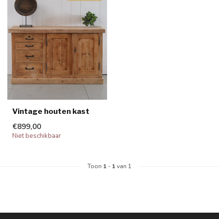
Vintage houten kast
€899,00
Niet beschikbaar
Toon
1
-
1
van 1