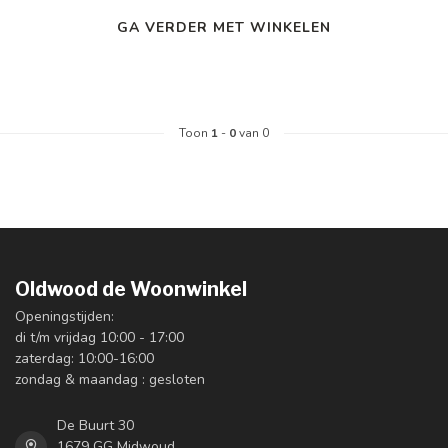
GA VERDER MET WINKELEN
Toon
1
-
0
van 0
Oldwood de Woonwinkel
Openingstijden:
di t/m vrijdag 10:00 - 17:00
zaterdag: 10:00-16:00
zondag & maandag : gesloten
De Buurt 30
1679 GG Midwoud