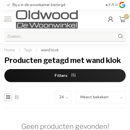
Bij u in de woonkamer bezorgd
Kwaliteit & u
4.7
/5.0
0
MENU
Home
/
Tags
/
wand klok
Producten getagd met wand klok
Filters
Geen producten gevonden!