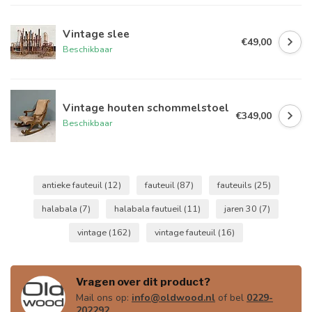
Vintage slee
€49,00
Beschikbaar
Vintage houten schommelstoel
€349,00
Beschikbaar
antieke fauteuil
(12)
fauteuil
(87)
fauteuils
(25)
halabala
(7)
halabala fautueil
(11)
jaren 30
(7)
vintage
(162)
vintage fauteuil
(16)
Vragen over dit product?
Mail ons op:
info@oldwood.nl
of bel
0229-
202292
.