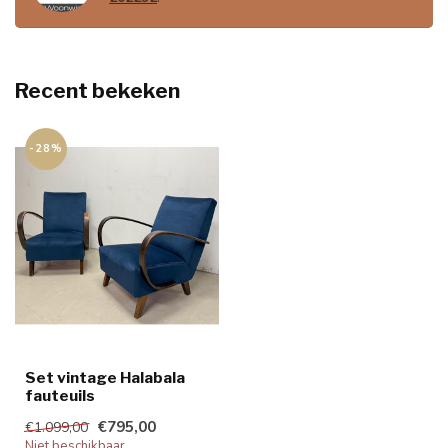
Recent bekeken
-28%
Set vintage Halabala
fauteuils
€795,00
€1.099,00
Niet beschikbaar