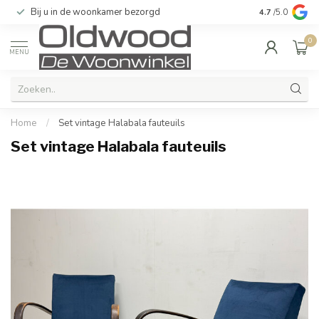
Bij u in de woonkamer bezorgd
Kwaliteit & u
4.7
/5.0
0
MENU
Home
/
Set vintage Halabala fauteuils
Set vintage Halabala fauteuils