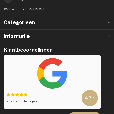
KVK nummer:
65885953
Categorieën
Informatie
Klantbeoordelingen
4.7
/5
232 beoordelingen