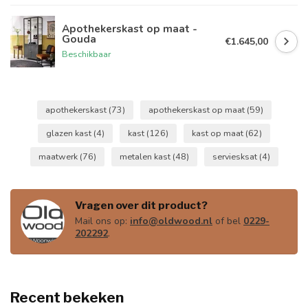
Apothekerskast op maat -
Gouda
€1.645,00
Beschikbaar
apothekerskast
(73)
apothekerskast op maat
(59)
glazen kast
(4)
kast
(126)
kast op maat
(62)
maatwerk
(76)
metalen kast
(48)
serviesksat
(4)
Vragen over dit product?
Mail ons op:
info@oldwood.nl
of bel
0229-
202292
.
Recent bekeken