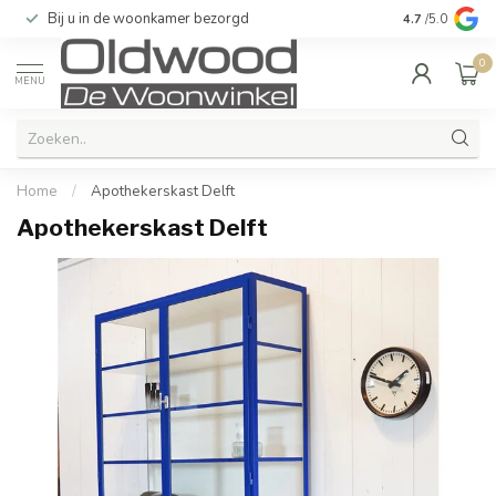
Bij u in de woonkamer bezorgd
Kwaliteit & u
4.7
/5.0
0
MENU
Home
/
Apothekerskast Delft
Apothekerskast Delft