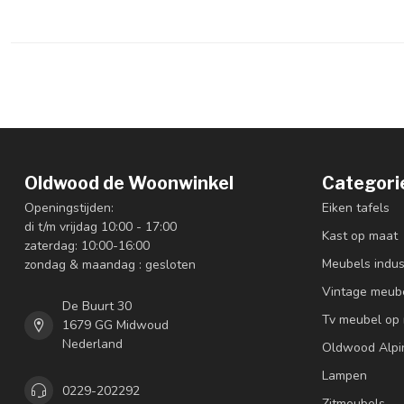
Oldwood de Woonwinkel
Categori
Openingstijden:
Eiken tafels
di t/m vrijdag 10:00 - 17:00
Kast op maat
zaterdag: 10:00-16:00
Meubels indus
zondag & maandag : gesloten
Vintage meub
De Buurt 30
Tv meubel op
1679 GG Midwoud
Nederland
Oldwood Alpi
Lampen
0229-202292
Zitmeubels