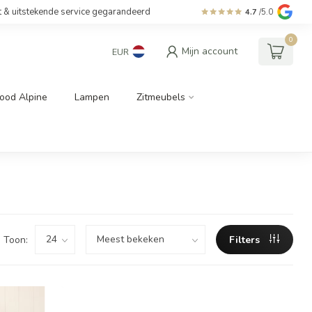
t & uitstekende service gegarandeerd
4.7
/5.0
0
Mijn account
EUR
ood Alpine
Lampen
Zitmeubels
Toon:
Filters