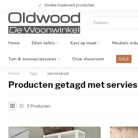
Unieke maatwerk producten
Home
Eiken tafels
Kast op maat
Meubels indu
Tuin & woonaccessoires
Onze showroom
SALE
Home
/
Tags
/
serviesksat
Producten getagd met servies
3
Producten