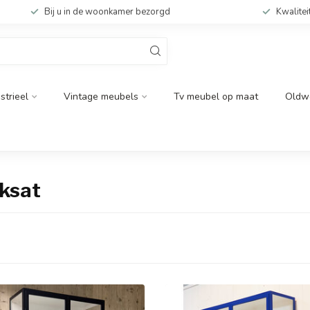
Bij u in de woonkamer bezorgd
Kwalitei
strieel
Vintage meubels
Tv meubel op maat
Oldw
ksat