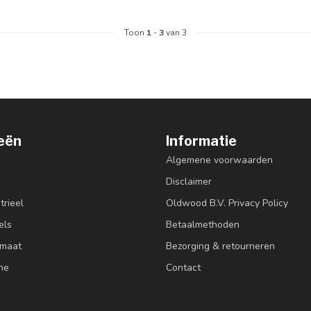
Toon
1
-
3
van 3
eën
Informatie
Algemene voorwaarden
Disclaimer
trieel
Oldwood B.V. Privacy Policy
els
Betaalmethoden
 maat
Bezorging & retourneren
ne
Contact