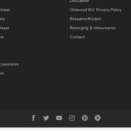
Disclaimer
trieel
Oldwood B.V. Privacy Policy
els
Betaalmethoden
 maat
Bezorging & retourneren
ne
Contact
ccessoires
om