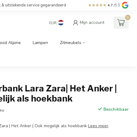
t & uitstekende service gegarandeerd
4.7
/5.0
0
Mijn account
EUR
ood Alpine
Lampen
Zitmeubels
bank Lara Zara| Het Anker |
lijk als hoekbank
Beschikbaar
btw
ara | Het Anker | Ook mogelijk als hoekbank
Lees meer
.