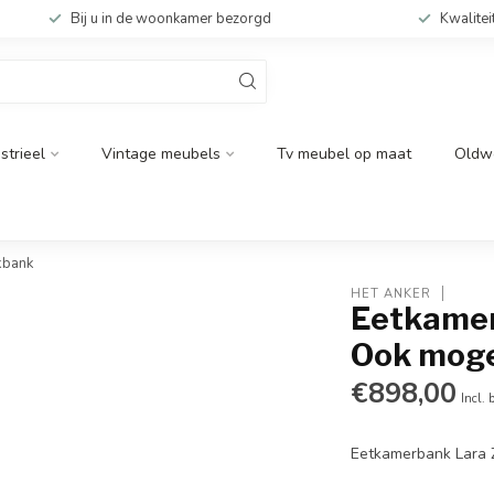
Bij u in de woonkamer bezorgd
Kwalitei
strieel
Vintage meubels
Tv meubel op maat
Oldw
kbank
HET ANKER
Eetkamer
Ook moge
€898,00
Incl. 
Eetkamerbank Lara Z