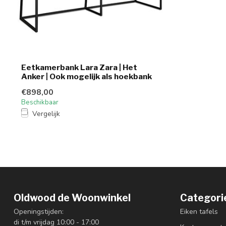
Eetkamerbank Lara Zara | Het
Anker | Ook mogelijk als hoekbank
€898,00
Beschikbaar
Vergelijk
Oldwood de Woonwinkel
Categori
Openingstijden:
Eiken tafels
di t/m vrijdag 10:00 - 17:00