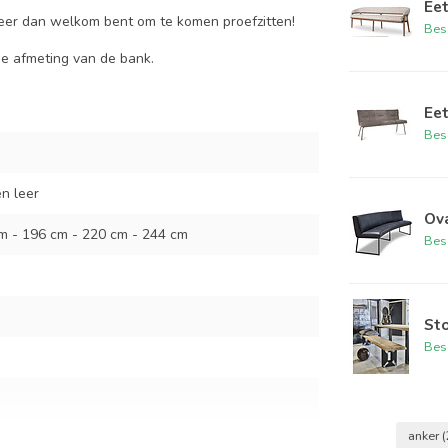
Ee
eer dan welkom bent om te komen proefzitten!
Bes
 de afmeting van de bank.
Ee
Bes
en leer
Ov
m - 196 cm - 220 cm - 244 cm
Bes
St
Bes
anker
(
m - 196 cm - 220 cm - 244 cm