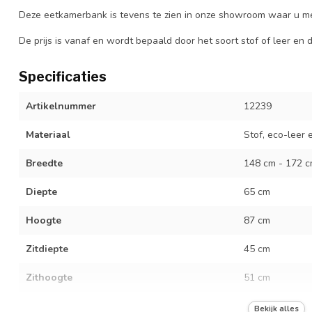
Deze eetkamerbank is tevens te zien in onze showroom waar u m
De prijs is vanaf en wordt bepaald door het soort stof of leer en
Specificaties
Artikelnummer
12239
Materiaal
Stof, eco-leer 
Breedte
148 cm - 172 c
Diepte
65 cm
Hoogte
87 cm
Zitdiepte
45 cm
Zithoogte
51 cm
Zitbreedte
148 cm - 172 c
Bekijk alles