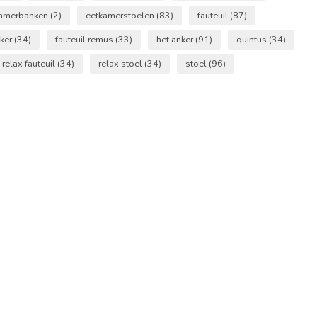
kamerbanken
(2)
eetkamerstoelen
(83)
fauteuil
(87)
nker
(34)
fauteuil remus
(33)
het anker
(91)
quintus
(34)
relax fauteuil
(34)
relax stoel
(34)
stoel
(96)