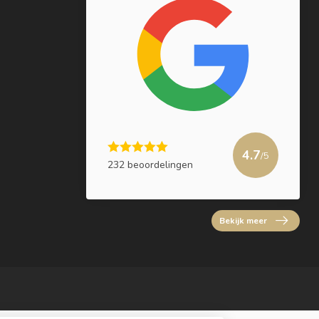
4.7
/5
232 beoordelingen
Bekijk meer