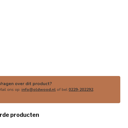
Vragen over dit product?
Mail ons op:
info@oldwood.nl
of bel
0229-202292
.
rde producten