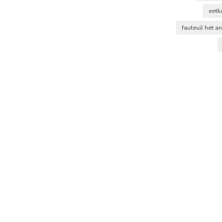
eet
fauteuil het a