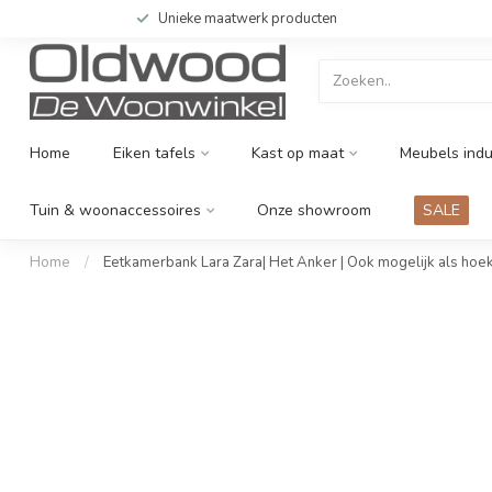
Unieke maatwerk producten
Home
Eiken tafels
Kast op maat
Meubels indu
Tuin & woonaccessoires
Onze showroom
SALE
Home
/
Eetkamerbank Lara Zara| Het Anker | Ook mogelijk als hoe