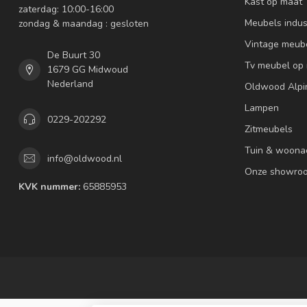
Kast op maat
zaterdag: 10:00-16:00
Meubels indus
zondag & maandag : gesloten
Vintage meub
De Buurt 30
Tv meubel op
1679 GG Midwoud
Nederland
Oldwood Alpi
Lampen
0229-202292
Zitmeubels
Tuin & woona
info@oldwood.nl
Onze showro
KVK nummer:
65885953