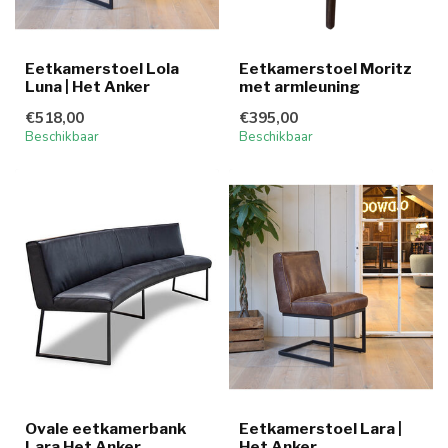
Eetkamerstoel Lola
Eetkamerstoel Moritz
Luna | Het Anker
met armleuning
€518,00
€395,00
Beschikbaar
Beschikbaar
Ovale eetkamerbank
Eetkamerstoel Lara |
Lara Het Anker
Het Anker