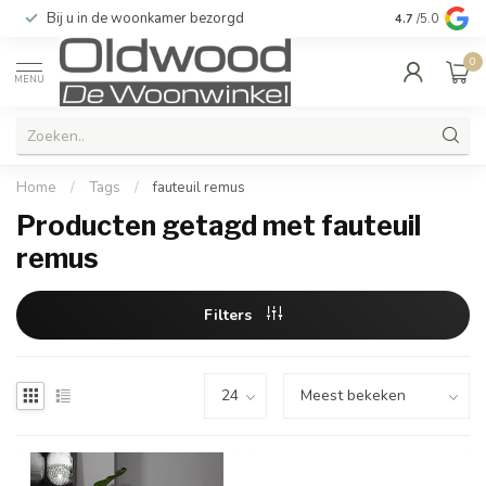
Bij u in de woonkamer bezorgd
Kwaliteit & u
4.7
/5.0
0
MENU
Home
/
Tags
/
fauteuil remus
Producten getagd met fauteuil
remus
Filters