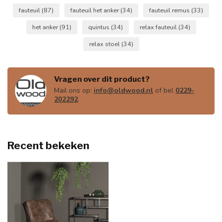
fauteuil
(87)
fauteuil het anker
(34)
fauteuil remus
(33)
het anker
(91)
quintus
(34)
relax fauteuil
(34)
relax stoel
(34)
Vragen over dit product?
Mail ons op:
info@oldwood.nl
of bel
0229-
202292
.
Recent bekeken