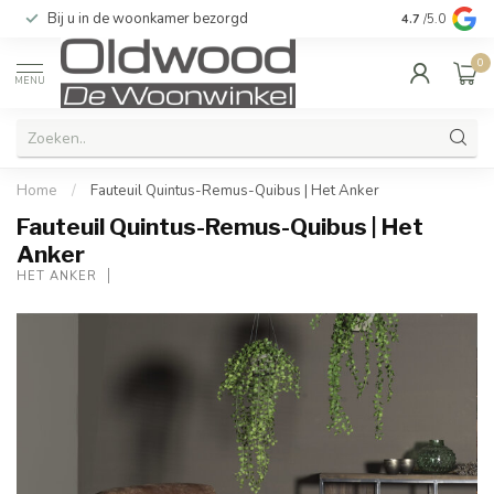
Bij u in de woonkamer bezorgd
Kwaliteit & u
4.7
/5.0
0
MENU
Home
/
Fauteuil Quintus-Remus-Quibus | Het Anker
Fauteuil Quintus-Remus-Quibus | Het
Anker
HET ANKER