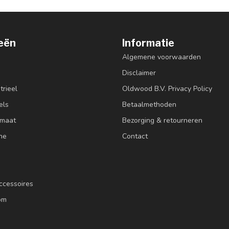
eën
Informatie
Algemene voorwaarden
Disclaimer
trieel
Oldwood B.V. Privacy Policy
els
Betaalmethoden
 maat
Bezorging & retourneren
ne
Contact
ccessoires
om