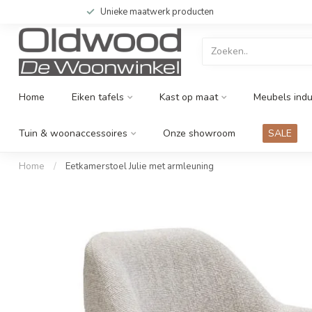
Unieke maatwerk producten
Home
Eiken tafels
Kast op maat
Meubels indu
Tuin & woonaccessoires
Onze showroom
SALE
Home
/
Eetkamerstoel Julie met armleuning