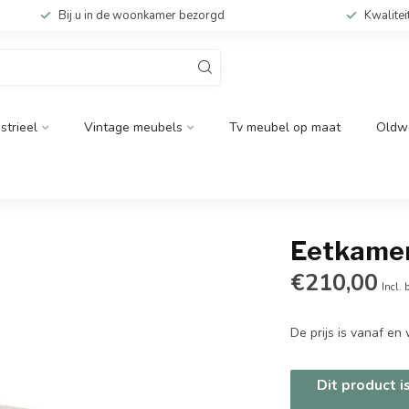
Bij u in de woonkamer bezorgd
Kwalitei
strieel
Vintage meubels
Tv meubel op maat
Oldw
Eetkamer
€210,00
Incl. 
De prijs is vanaf e
Dit product i