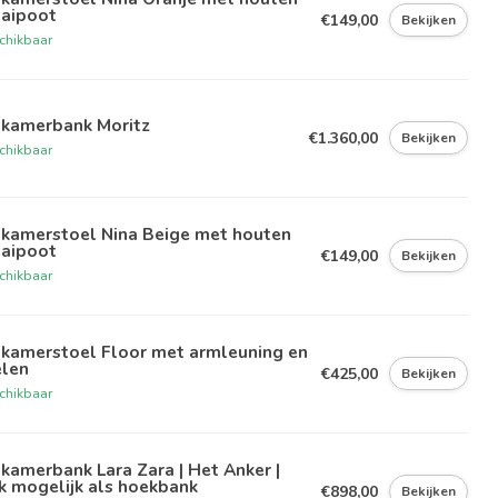
aaipoot
€149,00
Bekijken
chikbaar
tkamerbank Moritz
€1.360,00
Bekijken
chikbaar
tkamerstoel Nina Beige met houten
aaipoot
€149,00
Bekijken
chikbaar
tkamerstoel Floor met armleuning en
elen
€425,00
Bekijken
chikbaar
kamerbank Lara Zara | Het Anker |
k mogelijk als hoekbank
€898,00
Bekijken