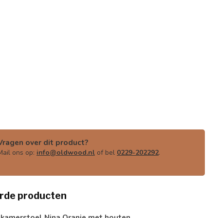
Vragen over dit product?
Mail ons op:
info@oldwood.nl
of bel
0229-202292
.
rde producten
tkamerstoel Nina Oranje met houten