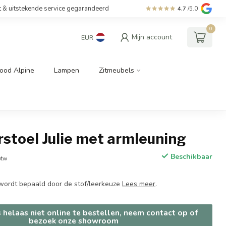
t & uitstekende service gegarandeerd
4.7
/5.0
0
Mijn account
EUR
ood Alpine
Lampen
Zitmeubels
stoel Julie met armleuning
Beschikbaar
btw
n wordt bepaald door de stof/leerkeuze
Lees meer
.
s helaas niet online te bestellen, neem contact op of
bezoek onze showroom