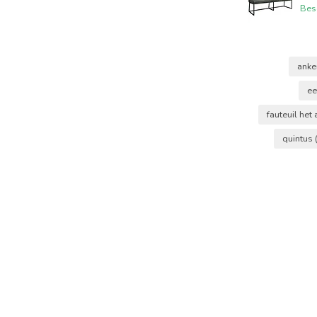
Bes
anke
ee
fauteuil het
quintus