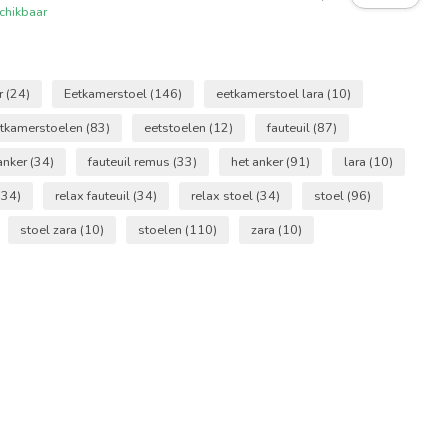
chikbaar
r
(24)
Eetkamerstoel
(146)
eetkamerstoel lara
(10)
tkamerstoelen
(83)
eetstoelen
(12)
fauteuil
(87)
 anker
(34)
fauteuil remus
(33)
het anker
(91)
lara
(10)
(34)
relax fauteuil
(34)
relax stoel
(34)
stoel
(96)
stoel zara
(10)
stoelen
(110)
zara
(10)