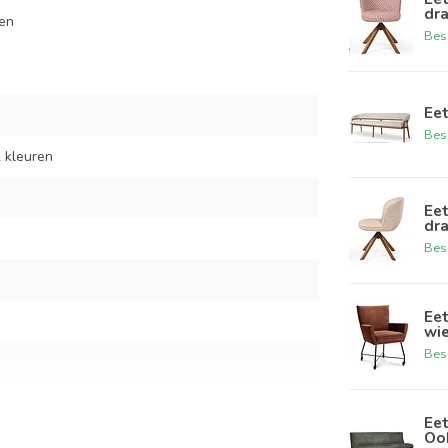
dr
len
Bes
Ee
Bes
 kleuren
Ee
dr
Bes
Ee
wi
Bes
Eet
Oo