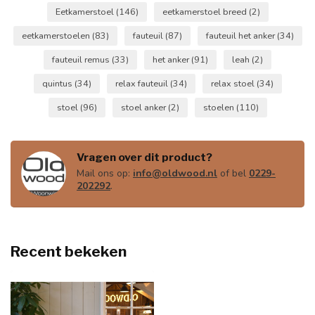
Eetkamerstoel
(146)
eetkamerstoel breed
(2)
eetkamerstoelen
(83)
fauteuil
(87)
fauteuil het anker
(34)
fauteuil remus
(33)
het anker
(91)
leah
(2)
quintus
(34)
relax fauteuil
(34)
relax stoel
(34)
stoel
(96)
stoel anker
(2)
stoelen
(110)
Vragen over dit product?
Mail ons op:
info@oldwood.nl
of bel
0229-
202292
.
Recent bekeken