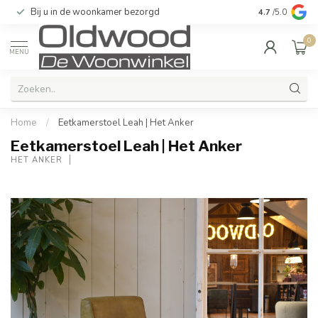
Kwaliteit & uitstekende service gegarandeerd
4.7
/5.0
0
MENU
Home
/
Eetkamerstoel Leah | Het Anker
Eetkamerstoel Leah | Het Anker
HET ANKER