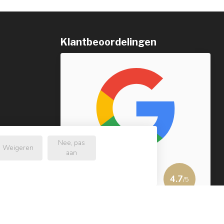
Klantbeoordelingen
Nee, pas
Weigeren
aan
4.7
/5
232 beoordelingen