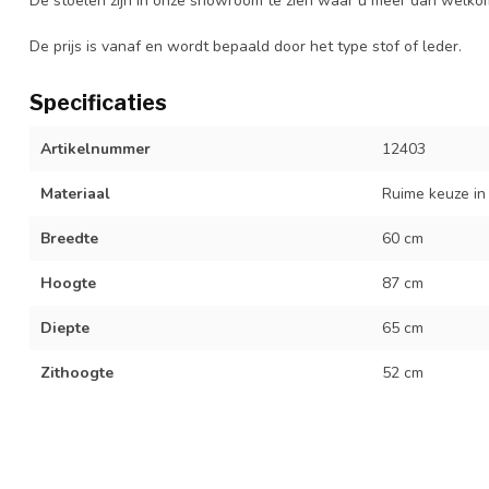
De stoelen zijn in onze showroom te zien waar u meer dan welko
De prijs is vanaf en wordt bepaald door het type stof of leder.
Specificaties
Artikelnummer
12403
Materiaal
Ruime keuze in 
Breedte
60 cm
Hoogte
87 cm
Diepte
65 cm
Zithoogte
52 cm