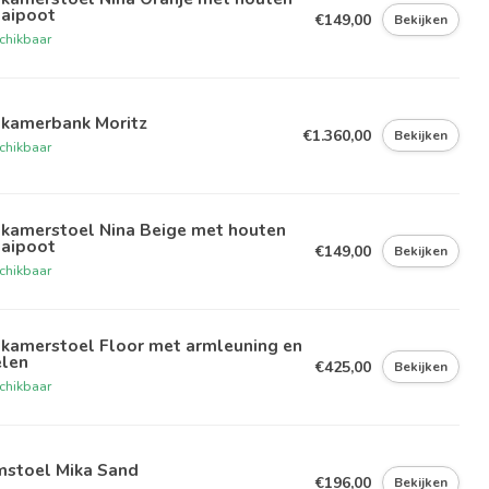
aaipoot
€149,00
Bekijken
chikbaar
tkamerbank Moritz
€1.360,00
Bekijken
chikbaar
tkamerstoel Nina Beige met houten
aaipoot
€149,00
Bekijken
chikbaar
tkamerstoel Floor met armleuning en
elen
€425,00
Bekijken
chikbaar
mstoel Mika Sand
€196,00
Bekijken