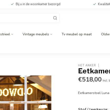
Bij u in de woonkamer bezorgd
Kwalitei
strieel
Vintage meubels
Tv meubel op maat
Oldw
HET ANKER
Eetkamers
€518,00
Incl. 
Eetkamerstoel Luna
Stof / leerkeuze: