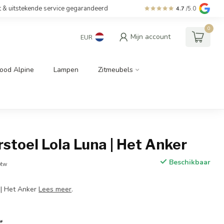
t & uitstekende service gegarandeerd
4.7
/5.0
0
Mijn account
EUR
ood Alpine
Lampen
Zitmeubels
toel Lola Luna | Het Anker
Beschikbaar
btw
 | Het Anker
Lees meer
.
*