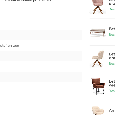
m bent om te komen proefzitten.
dr
Bes
Ee
Bes
stof en leer
Ee
dr
Bes
Ee
wi
Bes
Ar