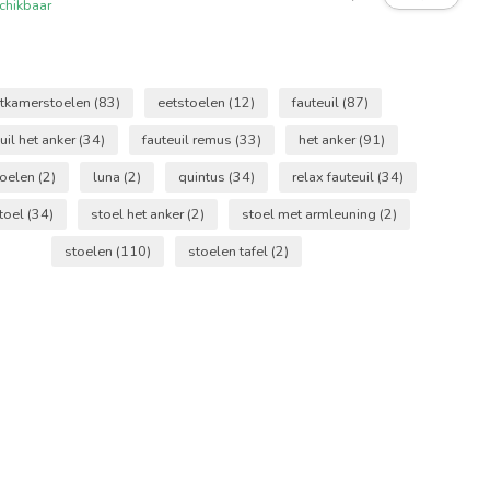
chikbaar
tkamerstoelen
(83)
eetstoelen
(12)
fauteuil
(87)
uil het anker
(34)
fauteuil remus
(33)
het anker
(91)
toelen
(2)
luna
(2)
quintus
(34)
relax fauteuil
(34)
stoel
(34)
stoel het anker
(2)
stoel met armleuning
(2)
stoelen
(110)
stoelen tafel
(2)