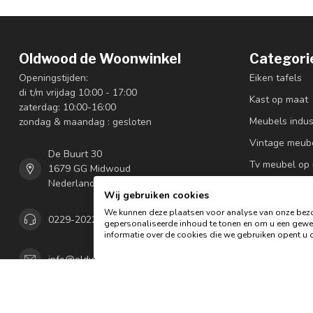
Oldwood de Woonwinkel
Categori
Openingstijden:
Eiken tafels
di t/m vrijdag 10:00 - 17:00
Kast op maat
zaterdag: 10:00-16:00
Meubels indus
zondag & maandag : gesloten
Vintage meub
De Buurt 30
Tv meubel op
1679 GG Midwoud
Nederland
Oldwood Alpi
Wij gebruiken cookies
Lampen
We kunnen deze plaatsen voor analyse van onze bezo
0229-202292
gepersonaliseerde inhoud te tonen en om u een gewel
Zitmeubels
informatie over de cookies die we gebruiken opent u d
Tuin & woona
info@oldwood.nl
Onze showro
KVK nummer:
65885953