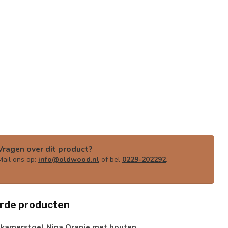
Vragen over dit product?
Mail ons op:
info@oldwood.nl
of bel
0229-202292
.
rde producten
tkamerstoel Nina Oranje met houten