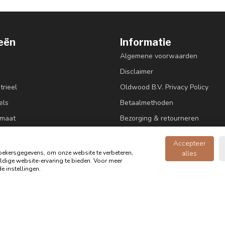
eën
Informatie
Algemene voorwaarden
Disclaimer
trieel
Oldwood B.V. Privacy Policy
els
Betaalmethoden
 maat
Bezorging & retourneren
ne
Contact
Accepteer
ekersgegevens, om onze website te verbeteren,
alles
dige website-ervaring te bieden. Voor meer
e instellingen.
ccessoires
om