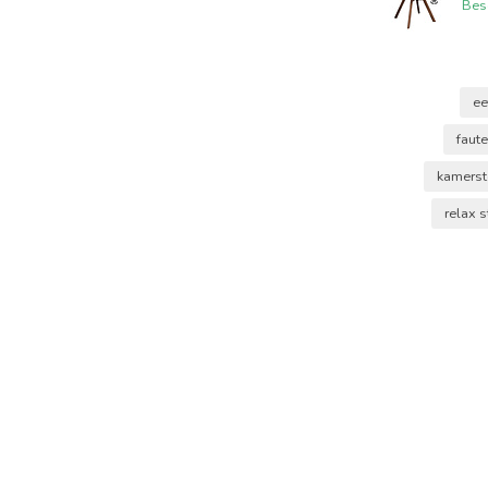
Bes
ee
faute
kamers
relax 