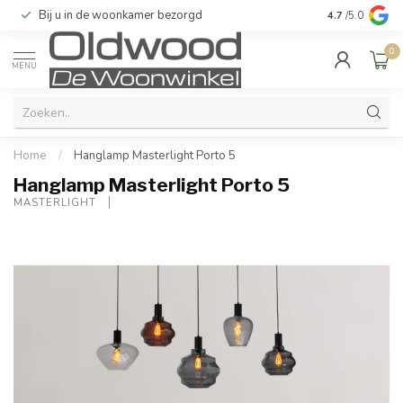
Bij u in de woonkamer bezorgd
Kwaliteit & u
4.7
/5.0
0
MENU
Home
/
Hanglamp Masterlight Porto 5
Hanglamp Masterlight Porto 5
MASTERLIGHT 