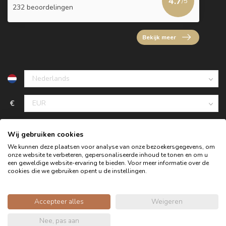
4.7
/5
232 beoordelingen
Bekijk meer
€
Wij gebruiken cookies
We kunnen deze plaatsen voor analyse van onze bezoekersgegevens, om
onze website te verbeteren, gepersonaliseerde inhoud te tonen en om u
een geweldige website-ervaring te bieden. Voor meer informatie over de
cookies die we gebruiken opent u de instellingen.
Accepteer alles
Weigeren
© Copyright 2026 Oldwood de Woonwinkel - Powered by
Nee, pas aan
webshop-service.nl