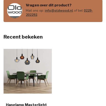
Vragen over dit product?
Mail ons op:
info@oldwood.nl
of bel
0229-
202292
.
Recent bekeken
Hanglamp Masterlight