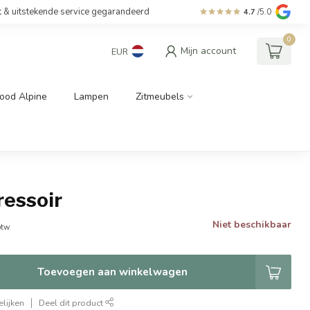
t & uitstekende service gegarandeerd
4.7
/5.0
0
Mijn account
EUR
ood Alpine
Lampen
Zitmeubels
ressoir
Niet beschikbaar
btw
Toevoegen aan winkelwagen
lijken
Deel dit product