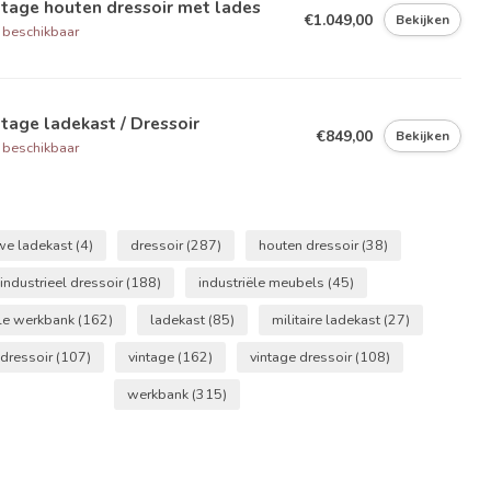
tage houten dressoir met lades
€1.049,00
Bekijken
 beschikbaar
tage ladekast / Dressoir
€849,00
Bekijken
 beschikbaar
we ladekast
(4)
dressoir
(287)
houten dressoir
(38)
industrieel dressoir
(188)
industriële meubels
(45)
ële werkbank
(162)
ladekast
(85)
militaire ladekast
(27)
 dressoir
(107)
vintage
(162)
vintage dressoir
(108)
werkbank
(315)