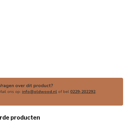
Vragen over dit product?
Mail ons op:
info@oldwood.nl
of bel
0229-202292
.
rde producten