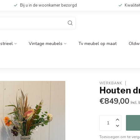
Bij u in de woonkamer bezorgd
Kwalitei
strieel
Vintage meubels
Tv meubel op maat
Oldw
WERKBANK
Houten d
€849,00
Incl. 
Toevoegen om te verge