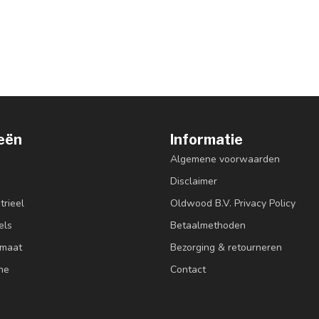
eën
Informatie
Algemene voorwaarden
Disclaimer
trieel
Oldwood B.V. Privacy Policy
els
Betaalmethoden
 maat
Bezorging & retourneren
ne
Contact