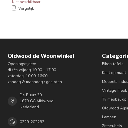
Niet beschikbaar
Vergelijk
Oldwood de Woonwinkel
Categori
Openingstijden:
Eiken tafels
di t/m vrijdag 10:00 - 17:00
Kast op maat
zaterdag: 10:00-16:00
Meubels indus
zondag & maandag : gesloten
Vintage meub
De Buurt 30
Tv meubel op
1679 GG Midwoud
Nederland
Oldwood Alpi
Lampen
0229-202292
Zitmeubels