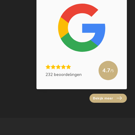
4.7
/5
232 beoordelingen
Bekijk meer