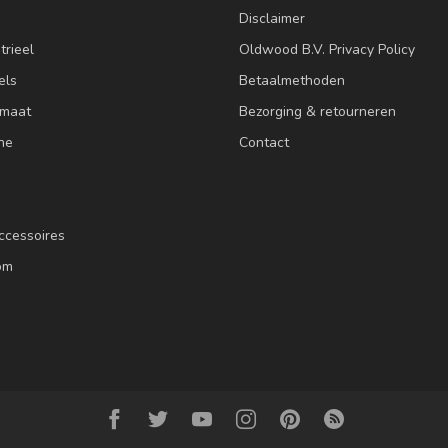
Disclaimer
trieel
Oldwood B.V. Privacy Policy
els
Betaalmethoden
 maat
Bezorging & retourneren
ne
Contact
ccessoires
om