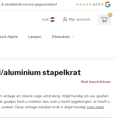
t & uitstekende service gegarandeerd
4.7
/5.0
0
Mijn account
EUR
ood Alpine
Lampen
Zitmeubels
/aluminium stapelkrat
Niet beschikbaar
 vintage en stoere ruige uitstraling. Altijd handig om uw spullen
de gaatjes kunt u meteen zien wat u heeft opgeborgen, zo hoeft u
 zoeken. Deze vintage metalen krat is altijd handig!
Lees meer
.