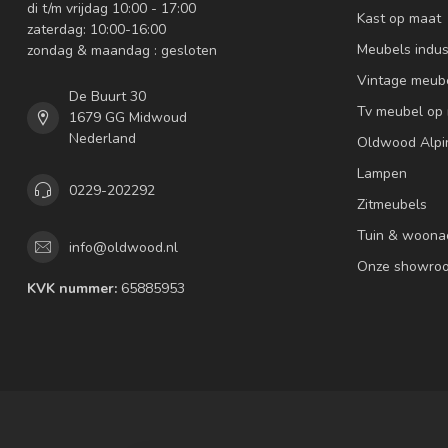
di t/m vrijdag 10:00 - 17:00
Kast op maat
zaterdag: 10:00-16:00
Meubels indus
zondag & maandag : gesloten
Vintage meub
De Buurt 30
Tv meubel op
1679 GG Midwoud
Nederland
Oldwood Alpi
Lampen
0229-202292
Zitmeubels
Tuin & woona
info@oldwood.nl
Onze showro
KVK nummer:
65885953