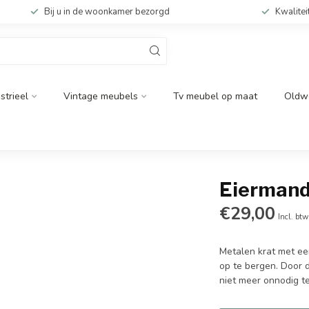
Bij u in de woonkamer bezorgd
Kwalitei
strieel
Vintage meubels
Tv meubel op maat
Oldw
Eiermand
€29,00
Incl. btw
Metalen krat met een
op te bergen. Door 
niet meer onnodig te