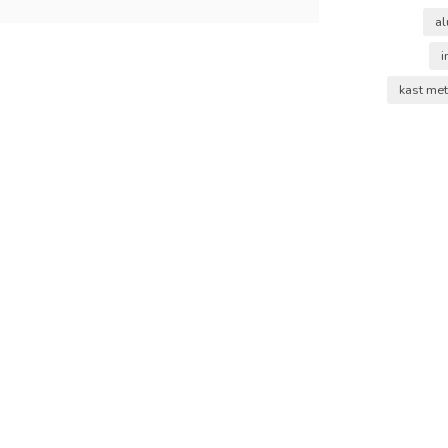
al
i
kast me