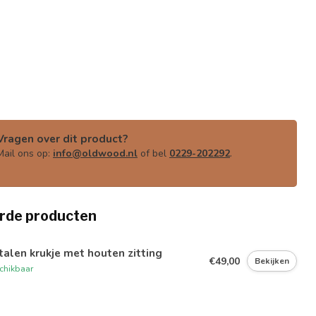
Vragen over dit product?
Mail ons op:
info@oldwood.nl
of bel
0229-202292
.
rde producten
alen krukje met houten zitting
€49,00
Bekijken
chikbaar