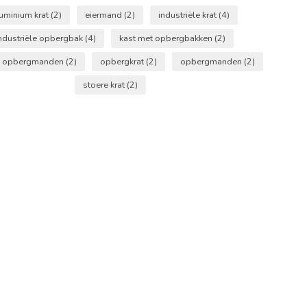
uminium krat
(2)
eiermand
(2)
industriële krat
(4)
ndustriële opbergbak
(4)
kast met opbergbakken
(2)
t opbergmanden
(2)
opbergkrat
(2)
opbergmanden
(2)
stoere krat
(2)