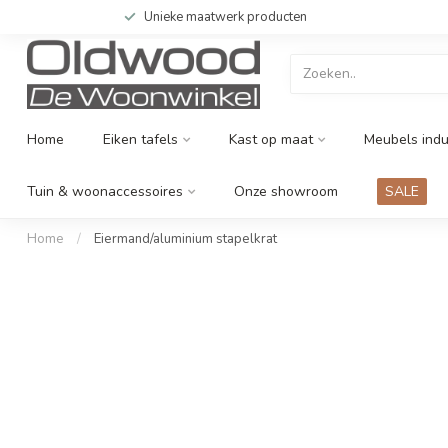
Unieke maatwerk producten
Home
Eiken tafels
Kast op maat
Meubels indu
Tuin & woonaccessoires
Onze showroom
SALE
Home
/
Eiermand/aluminium stapelkrat