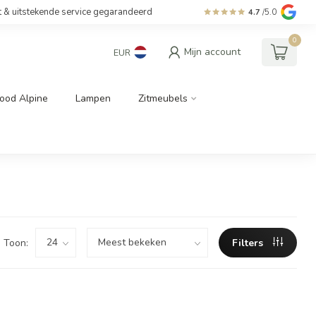
t & uitstekende service gegarandeerd
4.7
/5.0
0
Mijn account
EUR
ood Alpine
Lampen
Zitmeubels
Toon:
Filters