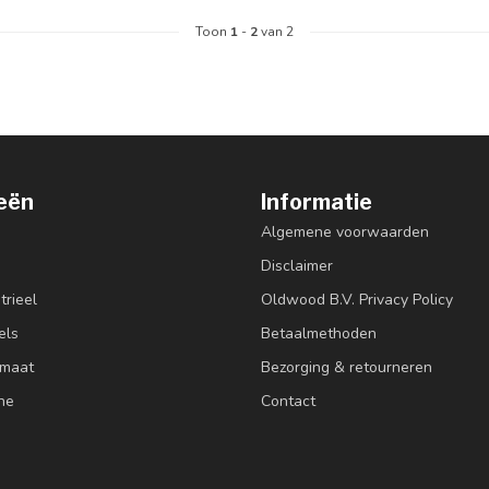
Toon
1
-
2
van 2
eën
Informatie
Algemene voorwaarden
Disclaimer
trieel
Oldwood B.V. Privacy Policy
els
Betaalmethoden
 maat
Bezorging & retourneren
ne
Contact