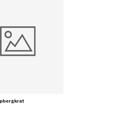
opbergkrat
k