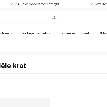
Bij u in de woonkamer bezorgd
Kwalitei
strieel
Vintage meubels
Tv meubel op maat
Oldw
ële krat