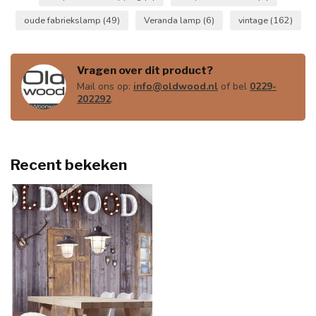
oude fabriekslamp
(49)
Veranda lamp
(6)
vintage
(162)
Vragen over dit product?
Mail ons op:
info@oldwood.nl
of bel
0229-
202292
.
Recent bekeken