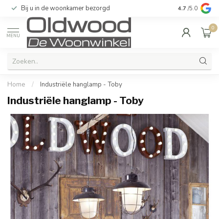
Bij u in de woonkamer bezorgd
Kwaliteit & u
4.7
/5.0
0
MENU
Home
/
Industriële hanglamp - Toby
Industriële hanglamp - Toby