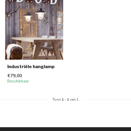
Industriële hanglamp
€79,00
Beschikbaar
Toon
1
-
1
van 1