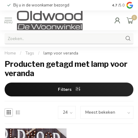
Bij u in de woonkamer bezorgd
Kwaliteit & u
4.7
/5.0
0
MENU
Home
/
Tags
/
lamp voor veranda
Producten getagd met lamp voor
veranda
Filters