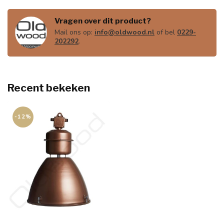
Vragen over dit product?
Mail ons op:
info@oldwood.nl
of bel
0229-
202292
.
Recent bekeken
-12%