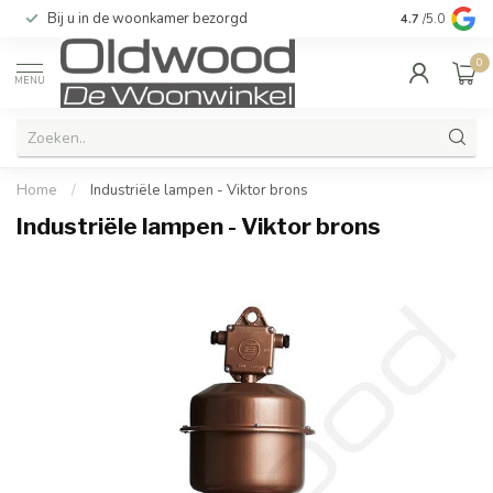
Bij u in de woonkamer bezorgd
Kwaliteit & u
4.7
/5.0
0
MENU
Home
/
Industriële lampen - Viktor brons
Industriële lampen - Viktor brons