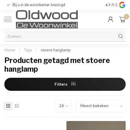
Bij u in de woonkamer bezorgd
Kwaliteit & u
4.7
/5.0
0
MENU
Home
/
Tags
/
stoere hanglamp
Producten getagd met stoere
hanglamp
Filters