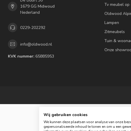
De Buurt 30
Tv meubel op
1679 GG Midwoud
Nederland
Oldwood Alpi
Lampen
0229-202292
Zitmeubels
Tuin & woona
info@oldwood.nl
Onze showro
KVK nummer:
65885953
Wij gebruiken cookies
We kunnen deze plaatsen voor analyse van onze bezo
gepersonaliseerde inhoud te tonen en om u een gewel