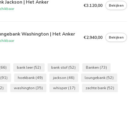
k Jackson | Het Anker
€3.120,00
Bekijken
chikbaar
ungebank Washington | Het Anker
€2.940,00
Bekijken
chikbaar
(66)
bank leer
(52)
bank stof
(52)
Banken
(73)
r
(91)
hoekbank
(49)
jackson
(46)
loungebank
(52)
2)
washington
(35)
whisper
(17)
zachte bank
(52)