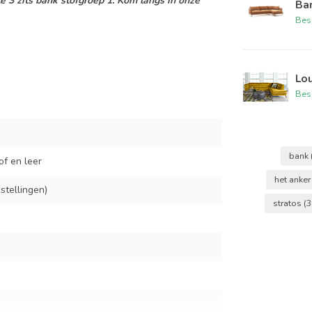
te 3 zits bank stofgroep 1. Kom langs in onze
Ban
Bes
Lo
Bes
bank
of en leer
het anke
stellingen)
stratos
(3