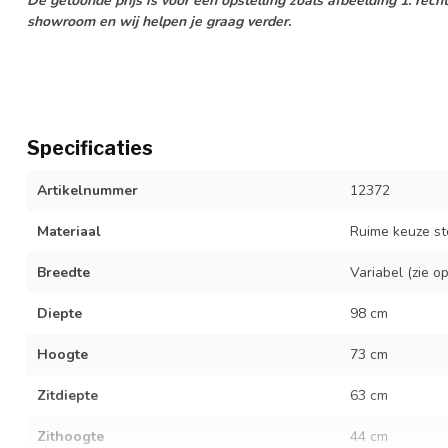
De getoonde prijs is voor een opstelling zoals afbeelding 1: rech
showroom en wij helpen je graag verder.
Specificaties
Artikelnummer
12372
Materiaal
Ruime keuze st
Breedte
Variabel (zie op
Diepte
98 cm
Hoogte
73 cm
Zitdiepte
63 cm
Zithoogte
44 cm