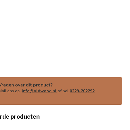
Vragen over dit product?
Mail ons op:
info@oldwood.nl
of bel
0229-202292
.
rde producten