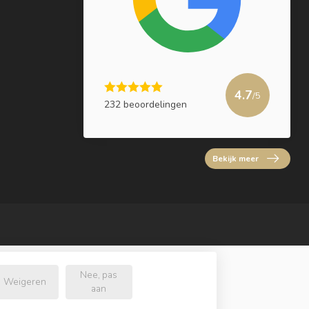
4.7
/5
232 beoordelingen
Bekijk meer
Nee, pas
Weigeren
aan
l