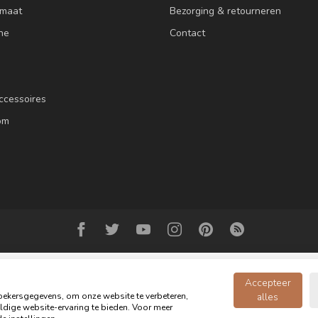
 maat
Bezorging & retourneren
ne
Contact
ccessoires
om
Accepteer
ekersgegevens, om onze website te verbeteren,
alles
dige website-ervaring te bieden. Voor meer
© Copyright 2026 Oldwood de Woonwinkel - Powered by
webshop-service.n