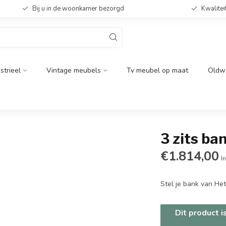
Bij u in de woonkamer bezorgd
Kwalitei
strieel
Vintage meubels
Tv meubel op maat
Oldw
3 zits ba
€1.814,00
In
Stel je bank van H
Dit product i