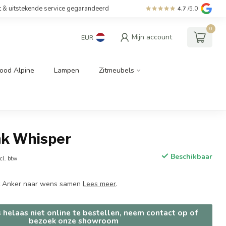
t & uitstekende service gegarandeerd
4.7
/5.0
0
Mijn account
EUR
ood Alpine
Lampen
Zitmeubels
nk Whisper
Beschikbaar
cl. btw
et Anker naar wens samen
Lees meer
.
s helaas niet online te bestellen, neem contact op of
bezoek onze showroom