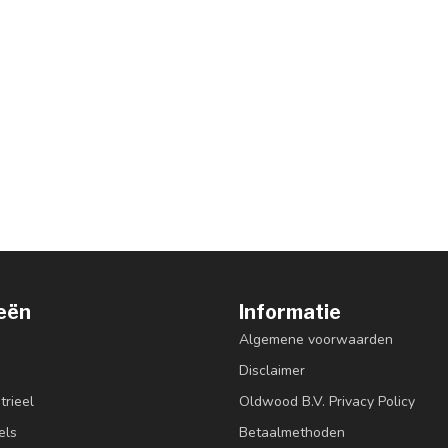
eën
Informatie
Algemene voorwaarden
Disclaimer
trieel
Oldwood B.V. Privacy Policy
els
Betaalmethoden