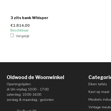
3 zits bank Whisper
€1.814,00
Beschikbaar
Vergelijk
Oldwood de Woonwinkel
Categori
Openingstijden:
Eiken tafels
di t/m vrijdag 10:00 - 17:00
Kast op maat
zaterdag: 10:00-16:00
Meubels indus
zondag & maandag : gesloten
Vintage meub