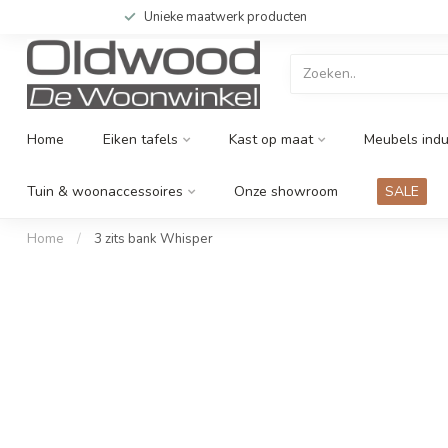
Unieke maatwerk producten
Home
Eiken tafels
Kast op maat
Meubels indu
Tuin & woonaccessoires
Onze showroom
SALE
Home
/
3 zits bank Whisper