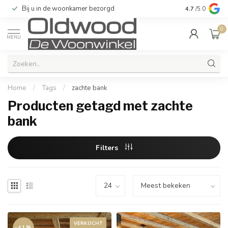
Bij u in de woonkamer bezorgd
Kwaliteit & u
4.7
/5.0
0
MENU
Home
/
Tags
/
zachte bank
Producten getagd met zachte
bank
Filters
VERKOCHT
-41%