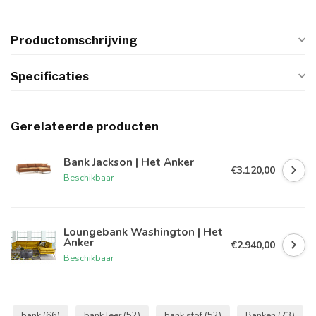
Productomschrijving
Specificaties
Gerelateerde producten
Bank Jackson | Het Anker
€3.120,00
Beschikbaar
Loungebank Washington | Het
Anker
€2.940,00
Beschikbaar
bank
(66)
bank leer
(52)
bank stof
(52)
Banken
(73)