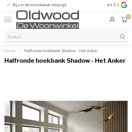
Bij u in de woonkamer bezorgd
Kwaliteit & u
4.7
/5.0
0
MENU
Home
/
Halfronde hoekbank Shadow - Het Anker
Halfronde hoekbank Shadow - Het Anker