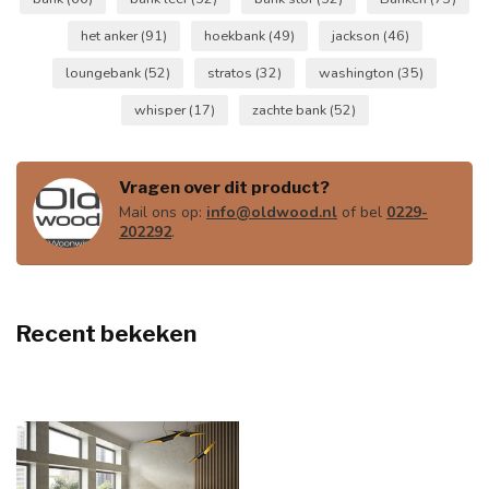
het anker
(91)
hoekbank
(49)
jackson
(46)
loungebank
(52)
stratos
(32)
washington
(35)
whisper
(17)
zachte bank
(52)
Vragen over dit product?
Mail ons op:
info@oldwood.nl
of bel
0229-
202292
.
Recent bekeken