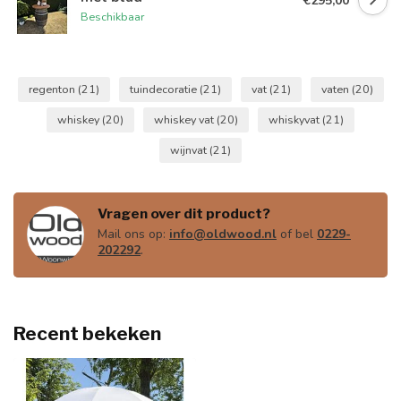
€295,00
Beschikbaar
regenton
(21)
tuindecoratie
(21)
vat
(21)
vaten
(20)
whiskey
(20)
whiskey vat
(20)
whiskyvat
(21)
wijnvat
(21)
Vragen over dit product?
Mail ons op:
info@oldwood.nl
of bel
0229-
202292
.
Recent bekeken