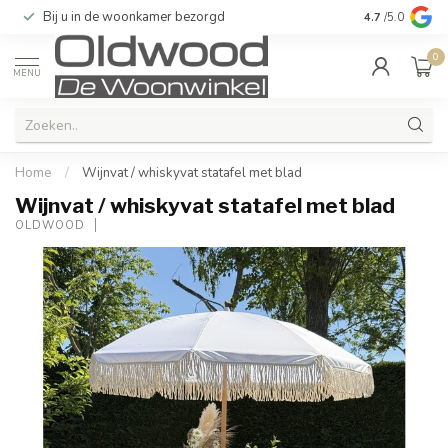
Bij u in de woonkamer bezorgd
Kwaliteit & u
4.7
/5.0
0
MENU
Home
/
Wijnvat / whiskyvat statafel met blad
Wijnvat / whiskyvat statafel met blad
OLDWOOD