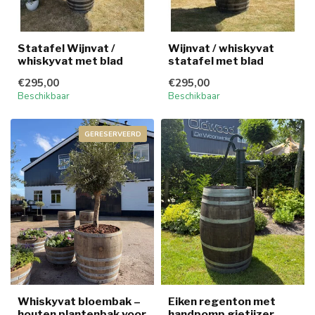
Statafel Wijnvat /
Wijnvat / whiskyvat
whiskyvat met blad
statafel met blad
€295,00
€295,00
Beschikbaar
Beschikbaar
GERESERVEERD
Whiskyvat bloembak –
Eiken regenton met
houten plantenbak voor
handpomp gietijzer