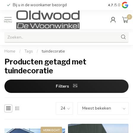
Bij u in de woonkamer bezorgd
Kwaliteit & u
4.7
/5.0
0
MENU
Home
/
Tags
/
tuindecoratie
Producten getagd met
tuindecoratie
Filters
VERKOCHT