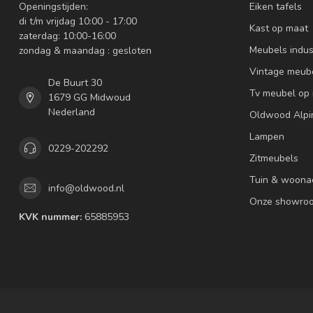
Openingstijden:
Eiken tafels
di t/m vrijdag 10:00 - 17:00
Kast op maat
zaterdag: 10:00-16:00
Meubels indus
zondag & maandag : gesloten
Vintage meub
De Buurt 30
Tv meubel op
1679 GG Midwoud
Nederland
Oldwood Alpi
Lampen
0229-202292
Zitmeubels
Tuin & woona
info@oldwood.nl
Onze showro
KVK nummer:
65885953