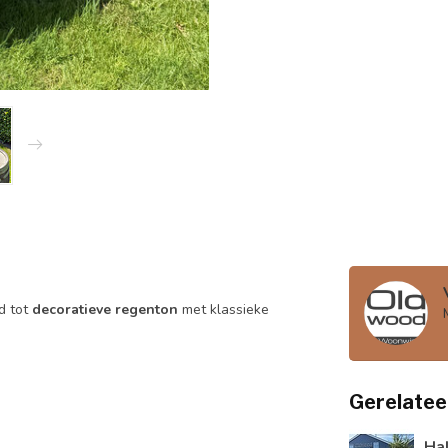
d tot
decoratieve regenton
met klassieke
Gerelatee
Hal