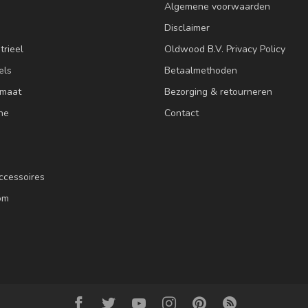
Algemene voorwaarden
Disclaimer
trieel
Oldwood B.V. Privacy Policy
els
Betaalmethoden
 maat
Bezorging & retourneren
ne
Contact
ccessoires
om