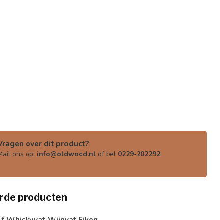
Vragen over dit product?
Mail ons op:
info@oldwood.nl
of bel
0229-202292
.
rde producten
f Whiskyvat Wijnvat Eiken