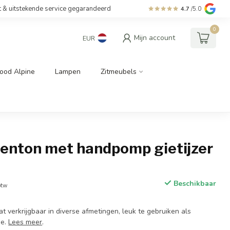
t & uitstekende service gegarandeerd
4.7
/5.0
0
Mijn account
EUR
ood Alpine
Lampen
Zitmeubels
genton met handpomp gietijzer
Beschikbaar
btw
 verkrijgbaar in diverse afmetingen, leuk te gebruiken als
ie.
Lees meer
.