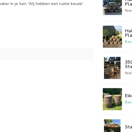
aker in je tuin. Wij hebben een ruime keuze!
Pl
Niet
Hal
Pl
Bes
350
Sta
Niet
Eik
Bes
Sta