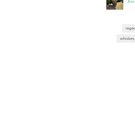
Bes
rege
whiskey