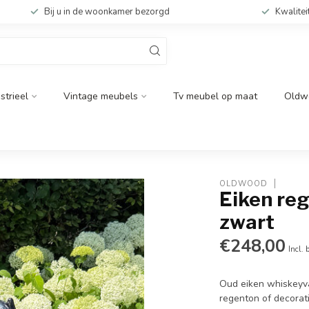
Bij u in de woonkamer bezorgd
Kwalitei
strieel
Vintage meubels
Tv meubel op maat
Oldw
OLDWOOD
Eiken re
zwart
€248,00
Incl. 
Oud eiken whiskeyvat
regenton of decorat