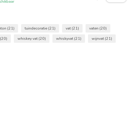
chikbaar
nton
(21)
tuindecoratie
(21)
vat
(21)
vaten
(20)
(20)
whiskey vat
(20)
whiskyvat
(21)
wijnvat
(21)