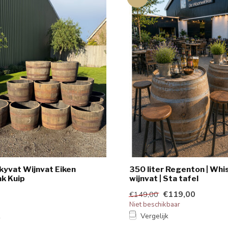
kyvat Wijnvat Eiken
350 liter Regenton | Whi
k Kuip
wijnvat | Sta tafel
€119,00
€149,00
Niet beschikbaar
k
Vergelijk