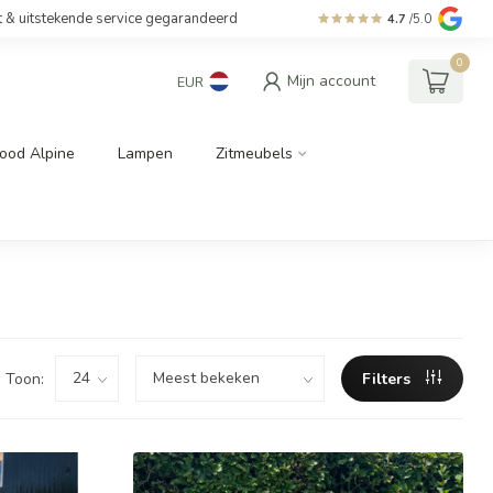
t & uitstekende service gegarandeerd
4.7
/5.0
0
Mijn account
EUR
ood Alpine
Lampen
Zitmeubels
Toon:
Filters