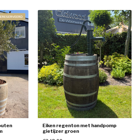
ERESERVEERD
outen
Eiken regenton met handpomp
m
gietijzer groen