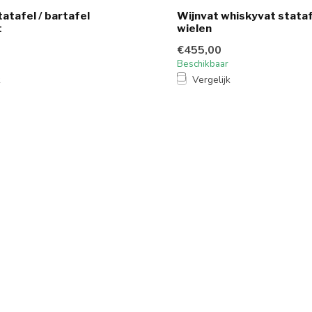
atafel / bartafel
Wijnvat whiskyvat stataf
t
wielen
€455,00
Beschikbaar
k
Vergelijk