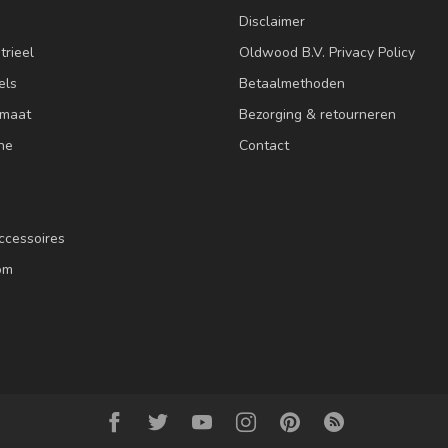
Disclaimer
trieel
Oldwood B.V. Privacy Policy
els
Betaalmethoden
 maat
Bezorging & retourneren
ne
Contact
ccessoires
om