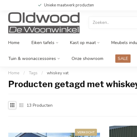
Unieke maatwerk producten
Home
Eiken tafels
Kast op maat
Meubels indu
Tuin & woonaccessoires
Onze showroom
SALE
Home
/
Tags
/
whiskey vat
Producten getagd met whiske
13
Producten
VERKOCHT