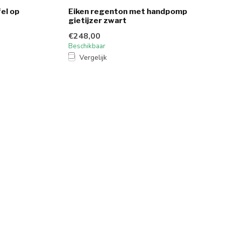
el op
Eiken regenton met handpomp
gietijzer zwart
€248,00
Beschikbaar
Vergelijk