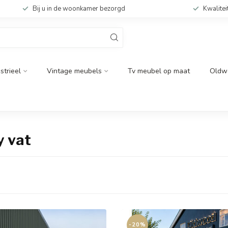
Bij u in de woonkamer bezorgd
Kwalitei
strieel
Vintage meubels
Tv meubel op maat
Oldw
y vat
-20%