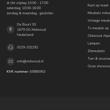
di t/m vrijdag 10:00 - 17:00
Kast op maat
zaterdag: 10:00-16:00
Meubels indus
zondag & maandag : gesloten
Vintage meub
De Buurt 30
Tv meubel op
1679 GG Midwoud
Nederland
Oldwood Alpi
Lampen
0229-202292
Zitmeubels
Tuin & woona
info@oldwood.nl
Onze showro
KVK nummer:
65885953