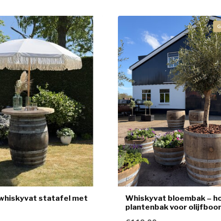
G
 whiskyvat statafel met
Whiskyvat bloembak – h
plantenbak voor olijfboo