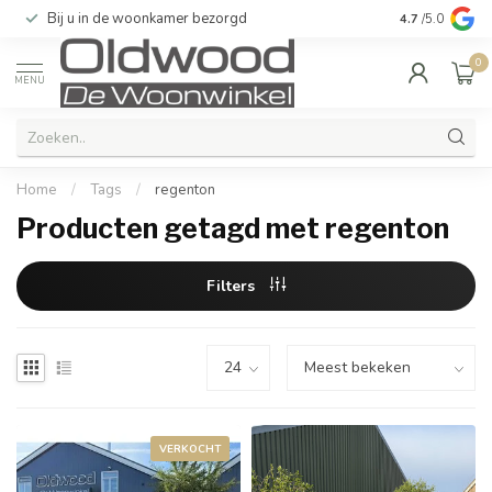
Bij u in de woonkamer bezorgd
Kwaliteit & u
4.7
/5.0
0
MENU
Home
/
Tags
/
regenton
Producten getagd met regenton
Filters
VERKOCHT