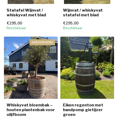
Statafel Wijnvat /
Wijnvat / whiskyvat
whiskyvat met blad
statafel met blad
€295,00
€295,00
Beschikbaar
Beschikbaar
GERESERVEERD
Whiskyvat bloembak –
Eiken regenton met
houten plantenbak voor
handpomp gietijzer
olijfboom
groen